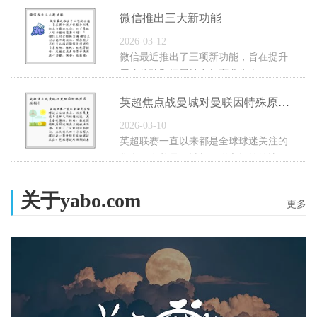
成为主要看点。...
微信推出三大新功能
2026-03-12
微信最近推出了三项新功能，旨在提升
用户体验和拓展社交与商业生态。...
英超焦点战曼城对曼联因特殊原因延期引发球迷热议
2026-03-10
英超联赛一直以来都是全球球迷关注的
焦点，尤其是曼城与曼联之间的德比
战，更是备受期待。然而，最近因特殊
原因这场焦点战被迫延期，引发了广泛
关于yabo.com
更多
的讨论和热议。本文将从四个方面深入
探讨这一事件所引发的球迷反应，包括
球迷对延期的看法、社交媒体上的热烈
讨论、对比赛影响的分析及未来展望。
这场原本令人期待的比赛，如今却因种
种原因变得扑朔迷离，究竟对于球队、
球迷以及整个英超联赛来说，这一变化